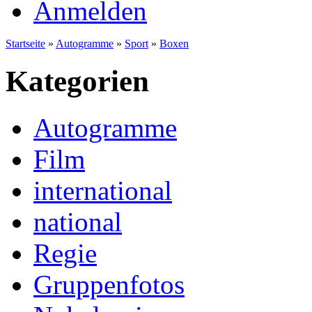
Anmelden
Startseite
»
Autogramme
»
Sport
»
Boxen
Kategorien
Autogramme
Film
international
national
Regie
Gruppenfotos