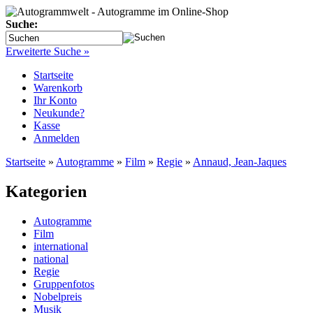
Suche:
Erweiterte Suche »
Startseite
Warenkorb
Ihr Konto
Neukunde?
Kasse
Anmelden
Startseite
»
Autogramme
»
Film
»
Regie
»
Annaud, Jean-Jaques
Kategorien
Autogramme
Film
international
national
Regie
Gruppenfotos
Nobelpreis
Musik