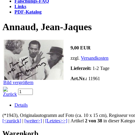
Fälschungs-FAQ
Links
PDF-Katalog
Annaud, Jean-Jaques
9,00 EUR
zzgl.
Versandkosten
Lieferzeit:
1-2 Tage
Art.Nr.:
11961
Bild vergrößern
Details
(*1943), Originalautogramm auf Foto (ca. 10 x 15 cm), Regisseur v
[<zurück]
|
[weiter>]
|
[Letztes>>]
| Artikel
2 von 38
in dieser Katego
Warenkorb