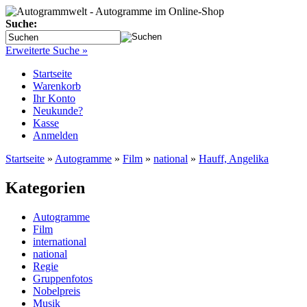
Suche:
Erweiterte Suche »
Startseite
Warenkorb
Ihr Konto
Neukunde?
Kasse
Anmelden
Startseite
»
Autogramme
»
Film
»
national
»
Hauff, Angelika
Kategorien
Autogramme
Film
international
national
Regie
Gruppenfotos
Nobelpreis
Musik