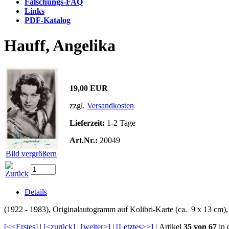
Fälschungs-FAQ
Links
PDF-Katalog
Hauff, Angelika
19,00 EUR
zzgl.
Versandkosten
Lieferzeit:
1-2 Tage
Art.Nr.:
20049
Bild vergrößern
Details
(1922 - 1983), Originalautogramm auf Kolibri-Karte (ca. 9 x 13 cm),
[<<Erstes]
|
[<zurück]
|
[weiter>]
|
[Letztes>>]
| Artikel
35 von 67
in 