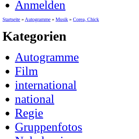
Anmelden
Startseite
»
Autogramme
»
Musik
»
Corea, Chick
Kategorien
Autogramme
Film
international
national
Regie
Gruppenfotos