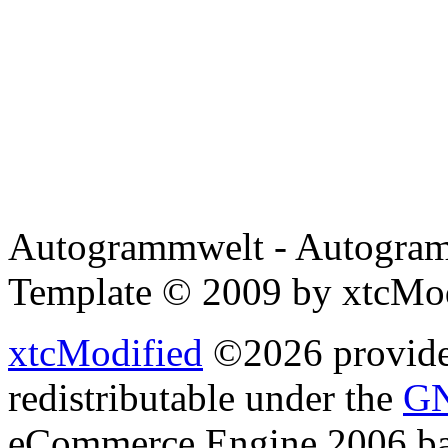
Autogrammwelt - Autogram
Template © 2009 by xtcMo
xtcModified
©2026 provides
redistributable under the
GN
eCommerce Engine 2006 b