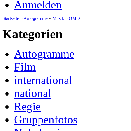
Anmelden
Startseite
»
Autogramme
»
Musik
»
OMD
Kategorien
Autogramme
Film
international
national
Regie
Gruppenfotos