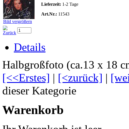
Lieferzeit:
1-2 Tage
Art.Nr.:
11543
Bild vergrößern
Details
Halbgroßfoto (ca.13 x 18 cm
[<<Erstes]
|
[<zurück]
|
[we
dieser Kategorie
Warenkorb