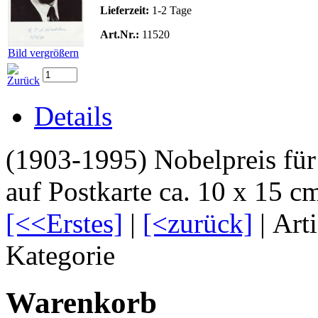
Lieferzeit:
1-2 Tage
Art.Nr.:
11520
Bild vergrößern
Details
(1903-1995) Nobelpreis fü
auf Postkarte ca. 10 x 15 c
[<<Erstes]
|
[<zurück]
| Art
Kategorie
Warenkorb