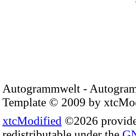
Autogrammwelt - Autogram
Template © 2009 by xtcMo
xtcModified
©2026 provides
redistributable under the
GN