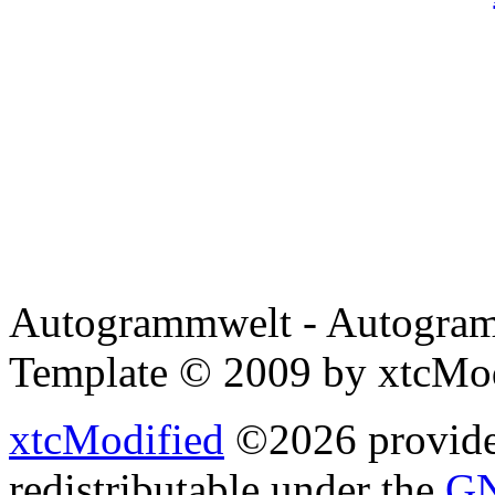
Autogrammwelt - Autogram
Template © 2009 by xtcMo
xtcModified
©2026 provides
redistributable under the
GN