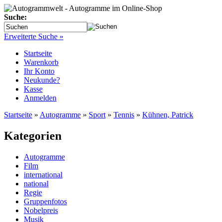
Suche:
Erweiterte Suche »
Startseite
Warenkorb
Ihr Konto
Neukunde?
Kasse
Anmelden
Startseite
»
Autogramme
»
Sport
»
Tennis
»
Kühnen, Patrick
Kategorien
Autogramme
Film
international
national
Regie
Gruppenfotos
Nobelpreis
Musik