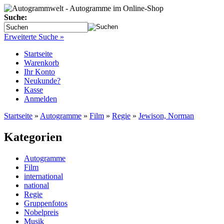
Suche:
Erweiterte Suche »
Startseite
Warenkorb
Ihr Konto
Neukunde?
Kasse
Anmelden
Startseite
»
Autogramme
»
Film
»
Regie
»
Jewison, Norman
Kategorien
Autogramme
Film
international
national
Regie
Gruppenfotos
Nobelpreis
Musik