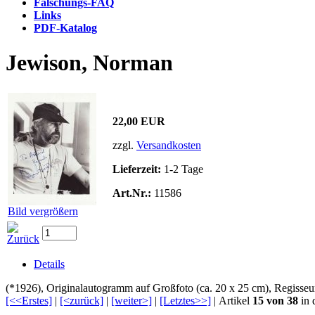
Fälschungs-FAQ
Links
PDF-Katalog
Jewison, Norman
22,00 EUR
zzgl.
Versandkosten
Lieferzeit:
1-2 Tage
Art.Nr.:
11586
Bild vergrößern
Details
(*1926), Originalautogramm auf Großfoto (ca. 20 x 25 cm), Regisseur
[<<Erstes]
|
[<zurück]
|
[weiter>]
|
[Letztes>>]
| Artikel
15 von 38
in 