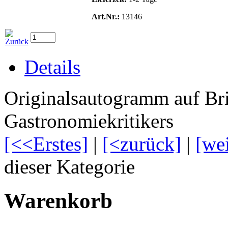
Art.Nr.:
13146
Details
Originalsautogramm auf Brie
Gastronomiekritikers
[<<Erstes]
|
[<zurück]
|
[we
dieser Kategorie
Warenkorb