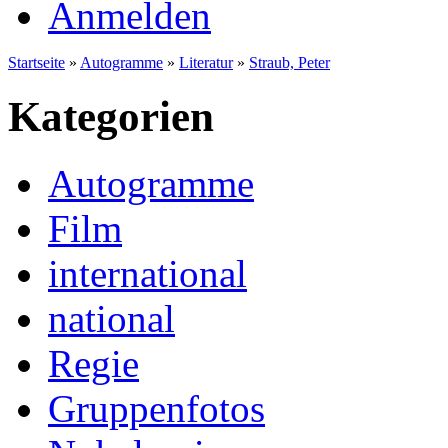
Anmelden
Startseite
»
Autogramme
»
Literatur
»
Straub, Peter
Kategorien
Autogramme
Film
international
national
Regie
Gruppenfotos