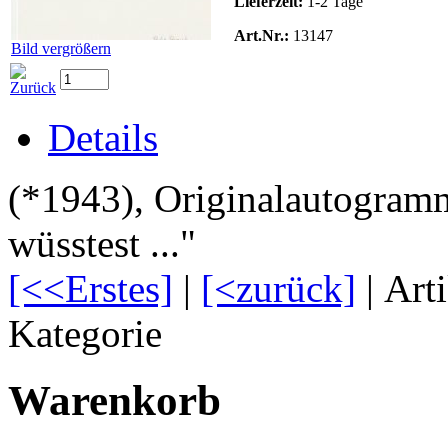
Lieferzeit:
1-2 Tage
Art.Nr.:
13147
Bild vergrößern
Details
(*1943), Originalautogram
wüsstest ..."
[<<Erstes]
|
[<zurück]
| Art
Kategorie
Warenkorb