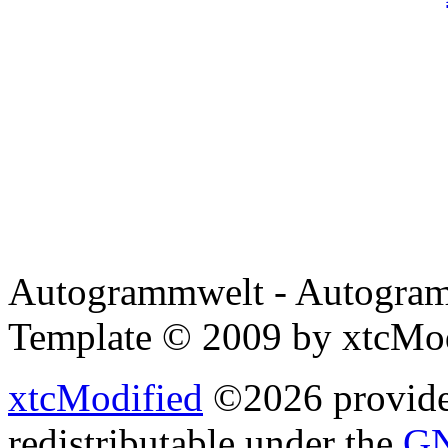
Autogrammwelt - Autogram
Template © 2009 by xtcMo
xtcModified
©2026 provides
redistributable under the
GN