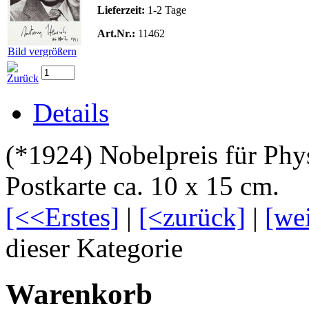
Lieferzeit:
1-2 Tage
Art.Nr.:
11462
Bild vergrößern
Details
(*1924) Nobelpreis für Phy
Postkarte ca. 10 x 15 cm.
[<<Erstes]
|
[<zurück]
|
[we
dieser Kategorie
Warenkorb